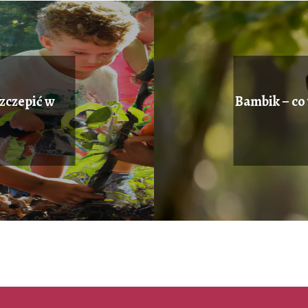
szczepić w
Bambik – co t