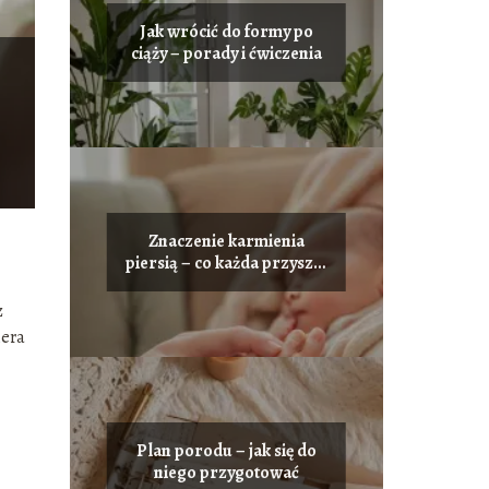
Jak wrócić do formy po
ciąży – porady i ćwiczenia
Znaczenie karmienia
piersią – co każda przyszła
mama powinna wiedzieć
z
iera
Plan porodu – jak się do
niego przygotować