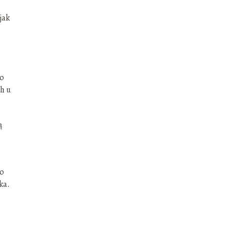
jak
wo
ch u
ą
do
ka.