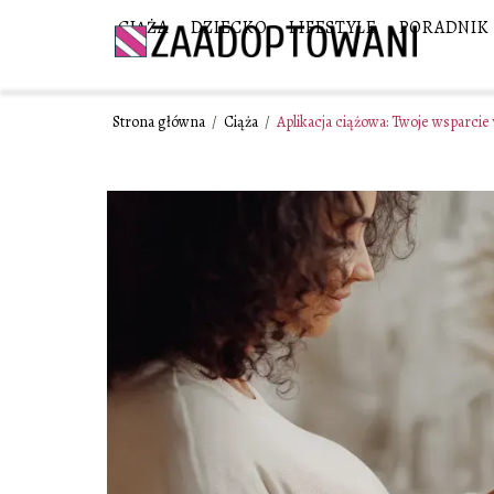
CIĄŻA
DZIECKO
LIFESTYLE
PORADNIK
Strona główna
/
Ciąża
/
Aplikacja ciążowa: Twoje wsparcie 