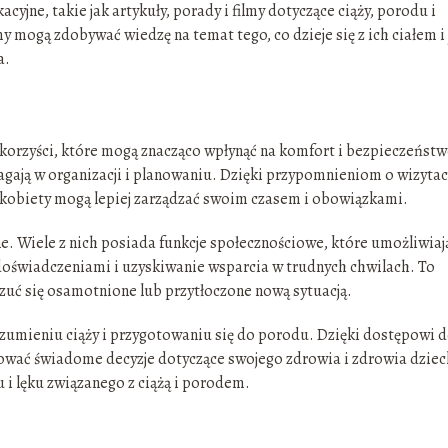
cyjne, takie jak artykuły, porady i filmy dotyczące ciąży, porodu i
mogą zdobywać wiedzę na temat tego, co dzieje się z ich ciałem i 
a.
le korzyści, które mogą znacząco wpłynąć na komfort i bezpieczeńst
agają w organizacji i planowaniu. Dzięki przypomnieniom o wizyta
kobiety mogą lepiej zarządzać swoim czasem i obowiązkami.
e. Wiele z nich posiada funkcje społecznościowe, które umożliwiaj
doświadczeniami i uzyskiwanie wsparcia w trudnych chwilach. To
czuć się osamotnione lub przytłoczone nową sytuacją.
umieniu ciąży i przygotowaniu się do porodu. Dzięki dostępowi 
mować świadome decyzje dotyczące swojego zdrowia i zdrowia dziec
u i lęku związanego z ciążą i porodem.