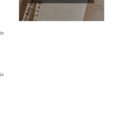
że
ie