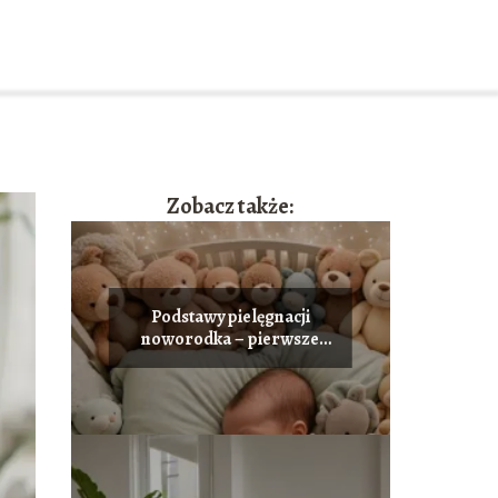
Zobacz także:
Podstawy pielęgnacji
noworodka – pierwsze
kroki dla świeżo
upieczonych rodziców