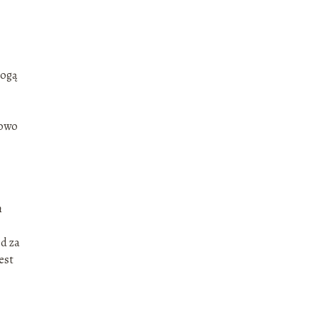
mogą
kowo
h
ód za
est