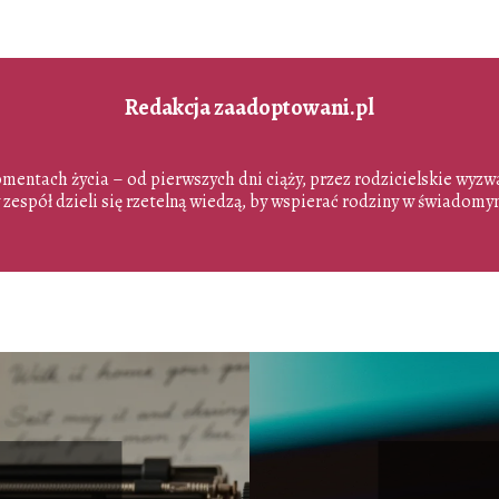
Redakcja zaadoptowani.pl
entach życia – od pierwszych dni ciąży, przez rodzicielskie wyzwan
zespół dzieli się rzetelną wiedzą, by wspierać rodziny w świadomym