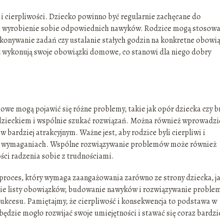
 cierpliwości. Dziecko powinno być regularnie zachęcane do
a wyrobienie sobie odpowiednich nawyków. Rodzice mogą stosow
ykonywanie zadań czy ustalanie stałych godzin na konkretne obowią
eż wykonują swoje obowiązki domowe, co stanowi dla niego dobry
we mogą pojawić się różne problemy, takie jak opór dziecka czy b
 dzieckiem i wspólnie szukać rozwiązań. Można również wprowadzi
bardziej atrakcyjnym. Ważne jest, aby rodzice byli cierpliwi i
ch wymaganiach. Wspólne rozwiązywanie problemów może również
ści radzenia sobie z trudnościami.
oces, który wymaga zaangażowania zarówno ze strony dziecka, ja
ie listy obowiązków, budowanie nawyków i rozwiązywanie probl
ukcesu. Pamiętajmy, że cierpliwość i konsekwencja to podstawa w
ędzie mogło rozwijać swoje umiejętności i stawać się coraz bardzi