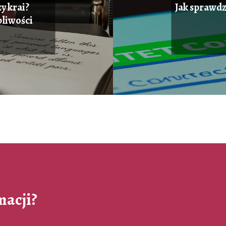
y krai?
Jak sprawdz
liwości
macji?