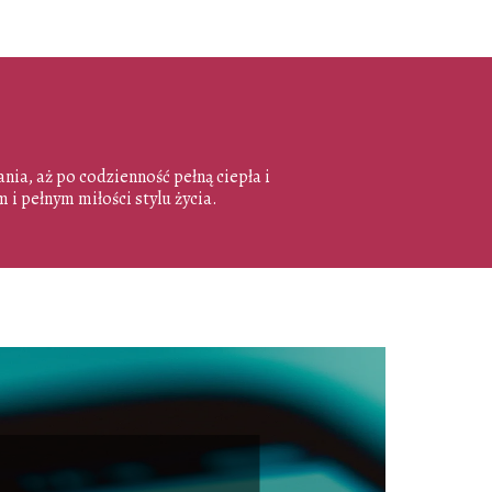
ia, aż po codzienność pełną ciepła i
 i pełnym miłości stylu życia.