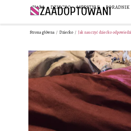
CIĄŻA
DZIECKO
LIFESTYLE
PORADNIK
Strona główna
/
Dziecko
/
Jak nauczyć dziecko odpowiedz