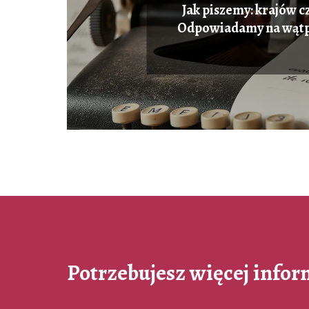
Jak piszemy: krajów cz
Odpowiadamy na wątp
Potrzebujesz więcej infor