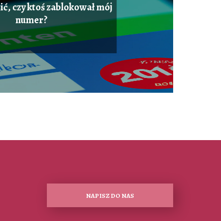
ić, czy ktoś zablokował mój
numer?
NAPISZ DO NAS