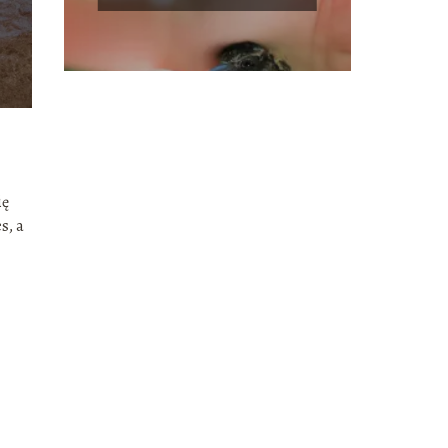
ię
s, a