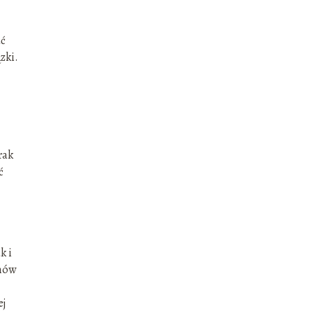
ać
zki.
rak
ć
k i
emów
ej