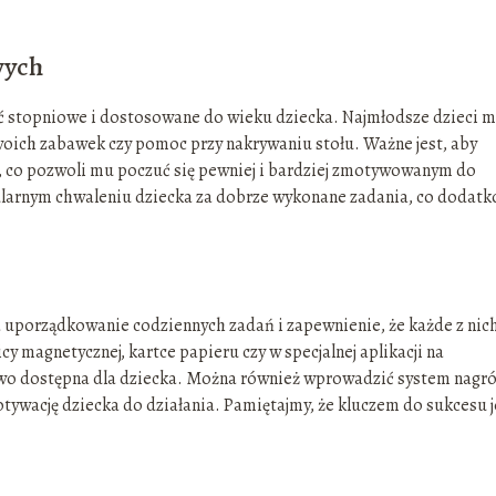
wych
topniowe i dostosowane do wieku dziecka. Najmłodsze dzieci 
swoich zabawek czy pomoc przy nakrywaniu stołu. Ważne jest, aby
, co pozwoli mu poczuć się pewniej i bardziej zmotywowanym do
gularnym chwaleniu dziecka za dobrze wykonane zadania, co dodat
 uporządkowanie codziennych zadań i zapewnienie, że każde z nic
y magnetycznej, kartce papieru czy w specjalnej aplikacji na
łatwo dostępna dla dziecka. Można również wprowadzić system nagr
ywację dziecka do działania. Pamiętajmy, że kluczem do sukcesu j