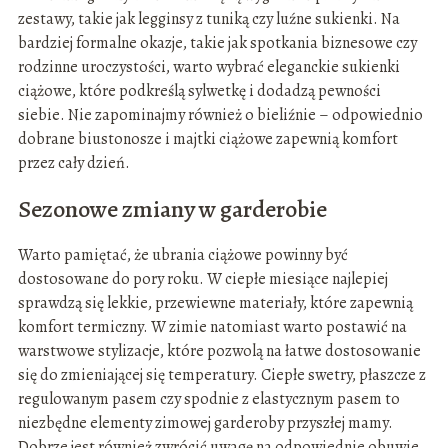
zestawy, takie jak legginsy z tuniką czy luźne sukienki. Na
bardziej formalne okazje, takie jak spotkania biznesowe czy
rodzinne uroczystości, warto wybrać eleganckie sukienki
ciążowe, które podkreślą sylwetkę i dodadzą pewności
siebie. Nie zapominajmy również o bieliźnie – odpowiednio
dobrane biustonosze i majtki ciążowe zapewnią komfort
przez cały dzień.
Sezonowe zmiany w garderobie
Warto pamiętać, że ubrania ciążowe powinny być
dostosowane do pory roku. W ciepłe miesiące najlepiej
sprawdzą się lekkie, przewiewne materiały, które zapewnią
komfort termiczny. W zimie natomiast warto postawić na
warstwowe stylizacje, które pozwolą na łatwe dostosowanie
się do zmieniającej się temperatury. Ciepłe swetry, płaszcze z
regulowanym pasem czy spodnie z elastycznym pasem to
niezbędne elementy zimowej garderoby przyszłej mamy.
Dobrze jest również zwrócić uwagę na odpowiednie obuwie