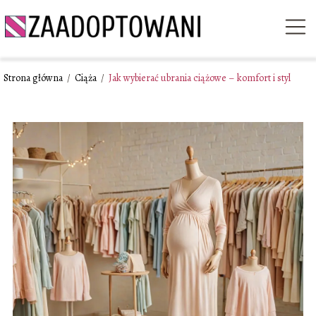
Strona główna
/
Ciąża
/
Jak wybierać ubrania ciążowe – komfort i styl