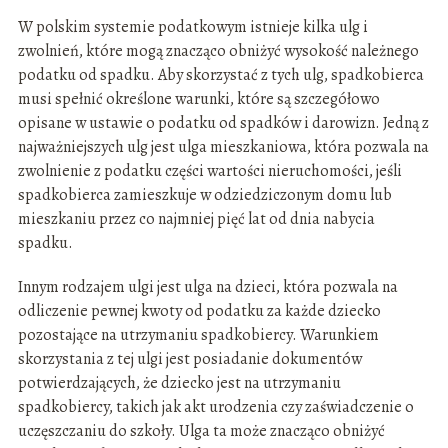
W polskim systemie podatkowym istnieje kilka ulg i
zwolnień, które mogą znacząco obniżyć wysokość należnego
podatku od spadku. Aby skorzystać z tych ulg, spadkobierca
musi spełnić określone warunki, które są szczegółowo
opisane w ustawie o podatku od spadków i darowizn. Jedną z
najważniejszych ulg jest ulga mieszkaniowa, która pozwala na
zwolnienie z podatku części wartości nieruchomości, jeśli
spadkobierca zamieszkuje w odziedziczonym domu lub
mieszkaniu przez co najmniej pięć lat od dnia nabycia
spadku.
Innym rodzajem ulgi jest ulga na dzieci, która pozwala na
odliczenie pewnej kwoty od podatku za każde dziecko
pozostające na utrzymaniu spadkobiercy. Warunkiem
skorzystania z tej ulgi jest posiadanie dokumentów
potwierdzających, że dziecko jest na utrzymaniu
spadkobiercy, takich jak akt urodzenia czy zaświadczenie o
uczęszczaniu do szkoły. Ulga ta może znacząco obniżyć