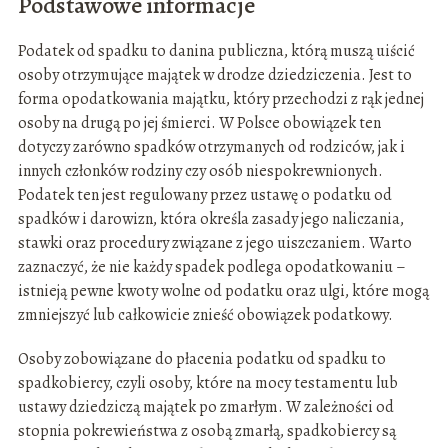
Podstawowe informacje
Podatek od spadku to danina publiczna, którą muszą uiścić
osoby otrzymujące majątek w drodze dziedziczenia. Jest to
forma opodatkowania majątku, który przechodzi z rąk jednej
osoby na drugą po jej śmierci. W Polsce obowiązek ten
dotyczy zarówno spadków otrzymanych od rodziców, jak i
innych członków rodziny czy osób niespokrewnionych.
Podatek ten jest regulowany przez ustawę o podatku od
spadków i darowizn, która określa zasady jego naliczania,
stawki oraz procedury związane z jego uiszczaniem. Warto
zaznaczyć, że nie każdy spadek podlega opodatkowaniu –
istnieją pewne kwoty wolne od podatku oraz ulgi, które mogą
zmniejszyć lub całkowicie znieść obowiązek podatkowy.
Osoby zobowiązane do płacenia podatku od spadku to
spadkobiercy, czyli osoby, które na mocy testamentu lub
ustawy dziedziczą majątek po zmarłym. W zależności od
stopnia pokrewieństwa z osobą zmarłą, spadkobiercy są