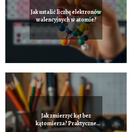
Jak ustalić liczbę elektronów
walencyjnych w atomie?
Jak zmierzyć kąt bez
kątomierza? Praktyczne
metody i wskazówki