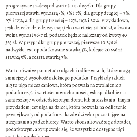
progresywne i zależą od wartości nadwyżki. Dla grupy
pierwszej stawki wynoszą 3%, 5% i 7%, dla grupy drugiej – 7%,
9% i 12%, a dla grupy trzeciej – 12%, 16% i 20%. Przykładowo,
jeśli dziecko dziedziczy majątek o wartości 50 000 zł, a kwota
wolna wynosi 9637 zł, podatek będzie naliczany od kwoty 40
363 zł. W przypadku grupy pierwszej, pierwsze 10 278 zł
nadwyżki jest opodatkowane stawką 3%, kolejne 20 556 zł
stawką 5%, a reszta stawką 7%.
Warto również pamiętać o ulgach i odliczeniach, które mogą
zmniejszyć wysokość należnego podatku. Przykłady takich
ulg to ulga mieszkaniowa, która pozwala na zwolnienie z
podatku części wartości nieruchomości, jeśli spadkobierca
zamieszkuje w odziedziczonym domu lub mieszkaniu. Innym
przykładem jest ulga na dzieci, która pozwala na odliczenie
pewnej kwoty od podatku za każde dziecko pozostające na
utrzymaniu spadkobiercy. Warto skonsultować się z doradcą
podatkowym, aby upewnić się, że wszystkie dostępne ulgi
zostały uwzględnione.