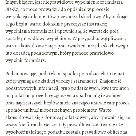
Innym błędem jest nieprawidłowe wypełnienie formularza
SD-Z2, co może prowadzić do opóźnień w procesie
weryfikacji dokumentów przez urząd skarbowy. Aby uniknąć
tego błędu, warto dokładnie przeczytać instrukcję
wypełniania formularza i upewnić się, że wszystkie pola
zostały prawidłowo wypełnione. W przypadku wątpliwości,
warto skonsultować się z pracownikiem urzędu skarbowego
lub doradcą podatkowym, który pomoże prawidłowo
wypełnić formularz.
Podsumowując, podatek od spadku po rodzicach to temat,
który wymaga dokładnej wiedzy i staranności. Znajomość
podstawowych informacji, grup podatkowych, kwot wolnych
od podatku, procedury zgłoszenia spadku, ulg i zwolnień
oraz najczęstszych błędów może znacząco ułatwić cały proces
i pomóc uniknąć niepotrzebnych problemów. Warto
skonsultować się z doradcą podatkowym, aby upewnić się, że
wszystkie formalności zostały prawidłowo załatwione i że
wysokość należnego podatku została prawidłowo obliczona.