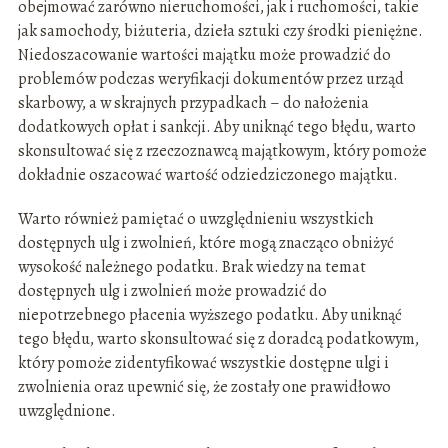
obejmować zarówno nieruchomości, jak i ruchomości, takie
jak samochody, biżuteria, dzieła sztuki czy środki pieniężne.
Niedoszacowanie wartości majątku może prowadzić do
problemów podczas weryfikacji dokumentów przez urząd
skarbowy, a w skrajnych przypadkach – do nałożenia
dodatkowych opłat i sankcji. Aby uniknąć tego błędu, warto
skonsultować się z rzeczoznawcą majątkowym, który pomoże
dokładnie oszacować wartość odziedziczonego majątku.
Warto również pamiętać o uwzględnieniu wszystkich
dostępnych ulg i zwolnień, które mogą znacząco obniżyć
wysokość należnego podatku. Brak wiedzy na temat
dostępnych ulg i zwolnień może prowadzić do
niepotrzebnego płacenia wyższego podatku. Aby uniknąć
tego błędu, warto skonsultować się z doradcą podatkowym,
który pomoże zidentyfikować wszystkie dostępne ulgi i
zwolnienia oraz upewnić się, że zostały one prawidłowo
uwzględnione.