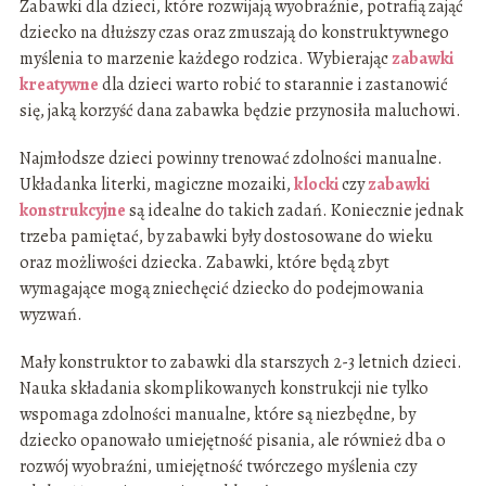
Zabawki dla dzieci, które rozwijają wyobraźnie, potrafią zająć
dziecko na dłuższy czas oraz zmuszają do konstruktywnego
myślenia to marzenie każdego rodzica. Wybierając
zabawki
kreatywne
dla dzieci warto robić to starannie i zastanowić
się, jaką korzyść dana zabawka będzie przynosiła maluchowi.
Najmłodsze dzieci powinny trenować zdolności manualne.
Układanka literki, magiczne mozaiki,
klocki
czy
zabawki
konstrukcyjne
są idealne do takich zadań. Koniecznie jednak
trzeba pamiętać, by zabawki były dostosowane do wieku
oraz możliwości dziecka. Zabawki, które będą zbyt
wymagające mogą zniechęcić dziecko do podejmowania
wyzwań.
Mały konstruktor to zabawki dla starszych 2-3 letnich dzieci.
Nauka składania skomplikowanych konstrukcji nie tylko
wspomaga zdolności manualne, które są niezbędne, by
dziecko opanowało umiejętność pisania, ale również dba o
rozwój wyobraźni, umiejętność twórczego myślenia czy