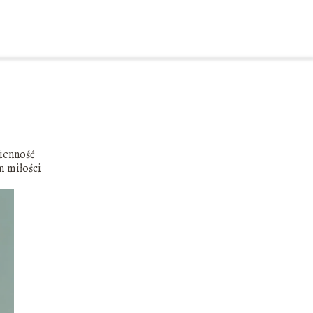
zienność
m miłości