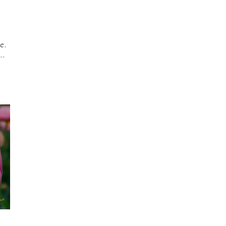
ce.
..