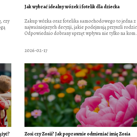
Jak wybrać idealny wózek i fotelik dla dziecka
, czy
Zakup wózka oraz fotelika samochodowego to jedna z
ogą
najważniejszych decyzji, jakie podejmują przyszli rodzi
Odpowiednio dobrany sprzęt wpływa nie tylko na kom.
2026-02-17
ążyć?
Zosi czy Zosii? Jak poprawnie odmieniać imię Zosia