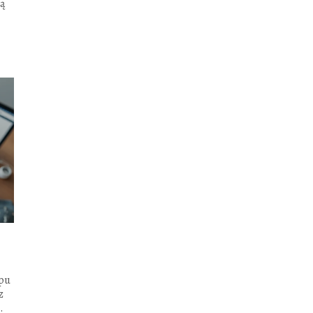
są
epu
z
.