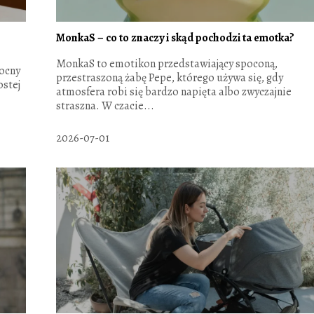
MonkaS – co to znaczy i skąd pochodzi ta emotka?
MonkaS to emotikon przedstawiający spoconą,
mocny
przestraszoną żabę Pepe, którego używa się, gdy
ostej
atmosfera robi się bardzo napięta albo zwyczajnie
straszna. W czacie...
2026-07-01