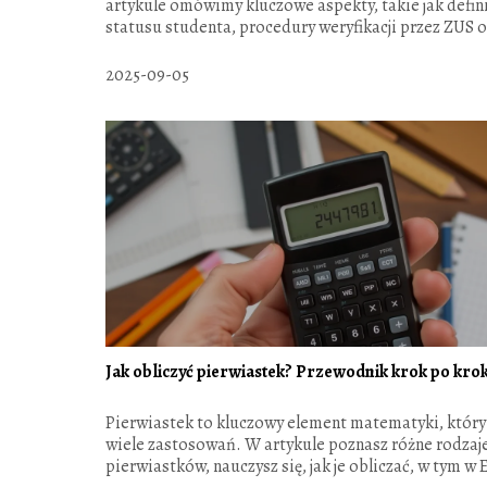
artykule omówimy kluczowe aspekty, takie jak defini
statusu studenta, procedury weryfikacji przez ZUS o
2025-09-05
Jak obliczyć pierwiastek? Przewodnik krok po kro
Pierwiastek to kluczowy element matematyki, któr
wiele zastosowań. W artykule poznasz różne rodzaj
pierwiastków, nauczysz się, jak je obliczać, w tym w E