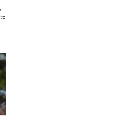
?
zez
a