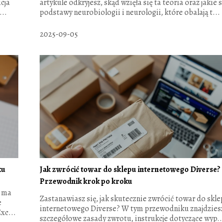
cja
artykule odkryjesz, skąd wzięła się ta teoria oraz jakie 
...
podstawy neurobiologii i neurologii, które obalają t...
2025-09-05
ku
Jak zwrócić towar do sklepu internetowego Diverse?
Przewodnik krok po kroku
y ma
Zastanawiasz się, jak skutecznie zwrócić towar do skl
e
internetowego Diverse? W tym przewodniku znajdzies
xc...
szczegółowe zasady zwrotu, instrukcje dotyczące wyp..