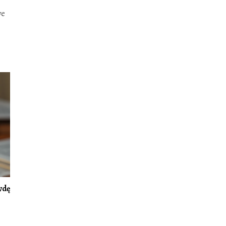
we
wdę