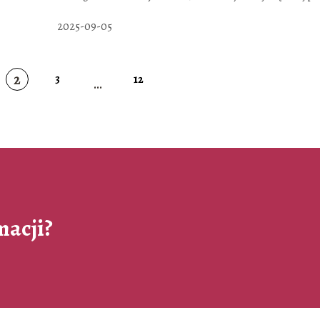
2025-09-05
2
3
12
...
macji?