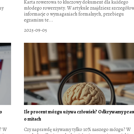
:
Karta rowerowa to kluczowy dokument dla każdego
my
młodego rowerzysty. W artykule znajdziesz szczegóło
informacje o wymaganiach formalnych, przebiegu
egzaminu te...
2025-09-05
o
Ile procent mózgu używa człowiek? Odkrywamy pra
o mitach
a? W
Czy naprawdę używamy tylko 10% naszego mózgu? W