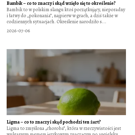
Bambik – co to znaczy i skąd wzięło się to określenie?
Bambik to w polskim slangu ktoś początkujący, nieporadny
i łatwy do „pokonania”, najpierw w grach, a dziś także w
codziennych sytuacjach. Określenie narodziło s...
2026-07-06
Ligma – co to znaczy i skąd pochodzi ten żart?
Ligma to zmyślona „choroba”, która w rzeczywistości jest
wulgarnym memem językowym znaczącym po angielsku