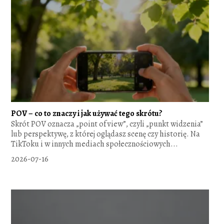
POV – co to znaczy i jak używać tego skrótu?
Skrót POV oznacza „point of view”, czyli „punkt widzenia”
lub perspektywę, z której oglądasz scenę czy historię. Na
TikToku i w innych mediach społecznościowych...
2026-07-16