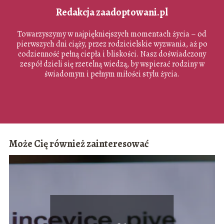
Redakcja zaadoptowani.pl
Towarzyszymy w najpiękniejszych momentach życia – od
pierwszych dni ciąży, przez rodzicielskie wyzwania, aż po
codzienność pełną ciepła i bliskości. Nasz doświadczony
zespół dzieli się rzetelną wiedzą, by wspierać rodziny w
świadomym i pełnym miłości stylu życia.
Może Cię również zainteresować