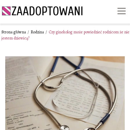
Strona główna
/
Rodzina
/
Czy ginekolog może powiedzieć rodzicom że nie
jestem dziewicą?