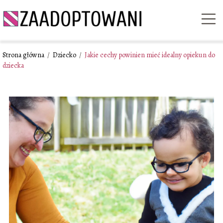
Strona główna
/
Dziecko
/
Jakie cechy powinien mieć idealny opiekun do
dziecka