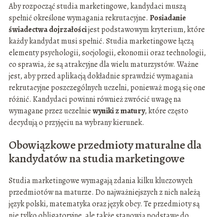
Aby rozpocząć studia marketingowe, kandydaci muszą
spełnić określone wymagania rekrutacyjne.
Posiadanie
świadectwa dojrzałości
jest podstawowym kryterium, które
każdy kandydat musi spełnić. Studia marketingowe łączą
elementy psychologii, socjologii, ekonomii oraz technologii,
co sprawia, że są atrakcyjne dla wielu maturzystów. Ważne
jest, aby przed aplikacją dokładnie sprawdzić wymagania
rekrutacyjne poszczególnych uczelni, ponieważ mogą się one
różnić. Kandydaci powinni również zwrócić uwagę na
wymagane przez uczelnie
wyniki z matury
, które często
decydują o przyjęciu na wybrany kierunek.
Obowiązkowe przedmioty maturalne dla
kandydatów na studia marketingowe
Studia marketingowe wymagają zdania kilku kluczowych
przedmiotów na maturze. Do najważniejszych z nich należą
język polski, matematyka oraz język obcy. Te przedmioty są
nie tylko obligatoryjne, ale także stanowią podstawę do