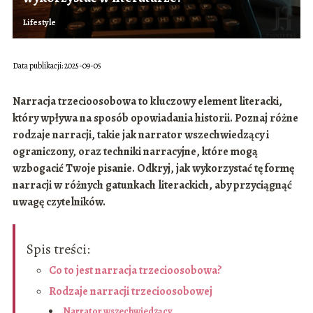
Lifestyle
Data publikacji: 2025-09-05
Narracja trzecioosobowa to kluczowy element literacki,
który wpływa na sposób opowiadania historii. Poznaj różne
rodzaje narracji, takie jak narrator wszechwiedzący i
ograniczony, oraz techniki narracyjne, które mogą
wzbogacić Twoje pisanie. Odkryj, jak wykorzystać tę formę
narracji w różnych gatunkach literackich, aby przyciągnąć
uwagę czytelników.
Spis treści:
Co to jest narracja trzecioosobowa?
Rodzaje narracji trzecioosobowej
Narrator wszechwiedzący